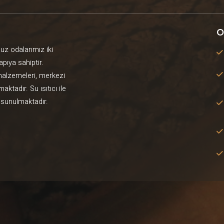
O
uz odalarımız iki
apıya sahiptir.
 malzemeleri, merkezi
tadır. Su ısıtıcı ile
k sunulmaktadır.